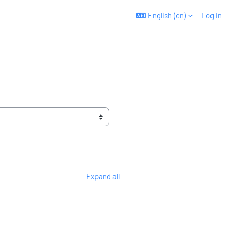
English ‎(en)‎
Log in
Expand all