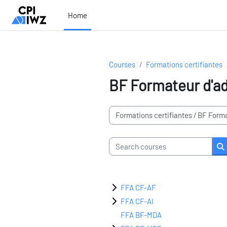
Skip to main content
Home
Courses
Formations certifiantes
BF Formateur d'ad
Course categories
Search courses
S
FFA CF-AF
FFA CF-AI
FFA BF-MDA