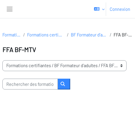
Passer au contenu principal
Connexion
Panneau latéral
Formations
Formations certifiantes
BF Formateur d'adultes
FFA BF-MTV
FFA BF-MTV
Domaines de formation
Rechercher des formations
Rechercher des formations