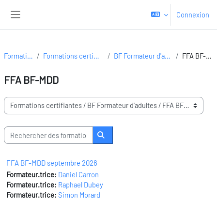
Passer au contenu principal
Connexion
Panneau latéral
Formations
Formations certifiantes
BF Formateur d'adultes
FFA BF-MDD
FFA BF-MDD
Domaines de formation
Rechercher des formations
Rechercher des formations
FFA BF-MDD septembre 2026
Formateur.trice:
Daniel Carron
Formateur.trice:
Raphael Dubey
Formateur.trice:
Simon Morard