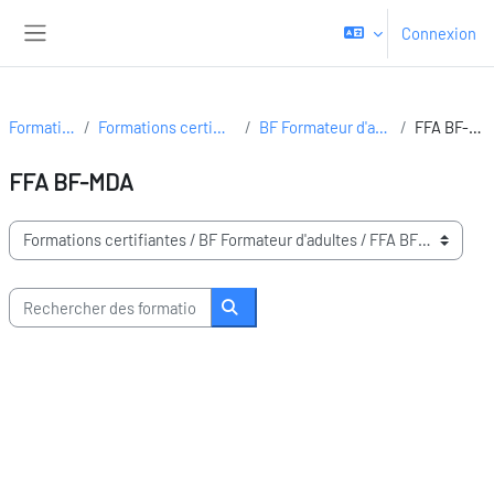
Passer au contenu principal
Connexion
Panneau latéral
Formations
Formations certifiantes
BF Formateur d'adultes
FFA BF-MDA
FFA BF-MDA
Domaines de formation
Rechercher des formations
Rechercher des formations