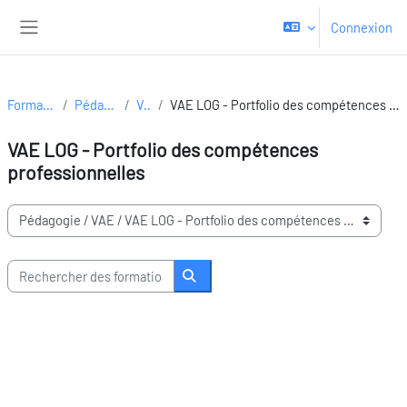
Passer au contenu principal
Connexion
Panneau latéral
Formations
Pédagogie
VAE
VAE LOG - Portfolio des compétences professionnelles
VAE LOG - Portfolio des compétences
professionnelles
Domaines de formation
Rechercher des formations
Rechercher des formations