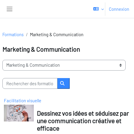
Passer au contenu principal
Connexion
Panneau latéral
Formations
Marketing & Communication
Marketing & Communication
Domaines de formation
Rechercher des formations
Rechercher des formations
Facilitation visuelle
Dessinez vos idées et séduisez par
une communication créative et
efficace